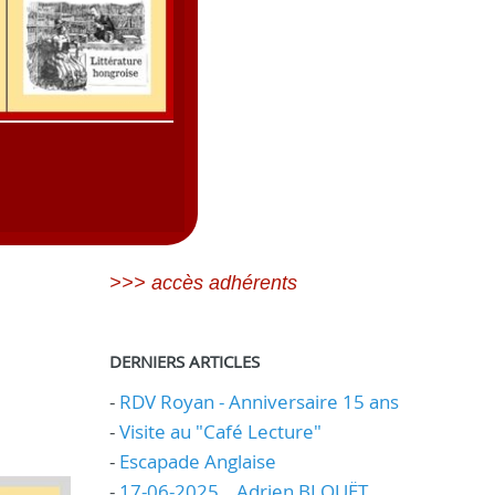
>>> accès adhérents
DERNIERS ARTICLES
-
RDV Royan - Anniversaire 15 ans
-
Visite au "Café Lecture"
-
Escapade Anglaise
-
17-06-2025 _ Adrien BLOUËT